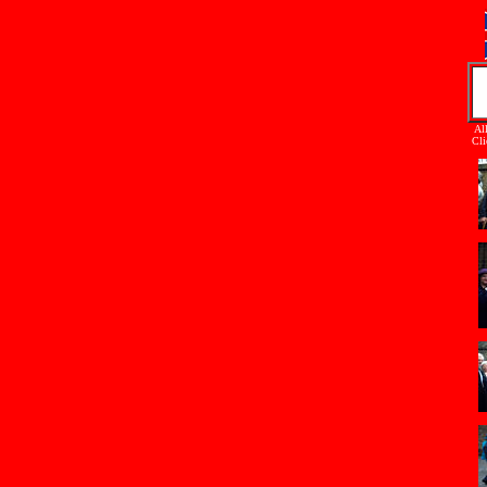
Al
Cli